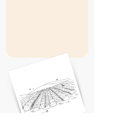
No total,
foram identificadas 92 ações,