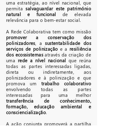
uma estratégia, ao nível nacional, que
permita
salvaguardar este património
natural e funcional
de elevada
relevância para o bem-estar social.
A Rede Colaborativa tem como missão
promover a conservação dos
polinizadores
, a
sustentabilidade dos
serviços de polinização
e a
resiliência
dos ecossistemas
através da criação de
uma
rede a nível nacional
que reúna
todas as partes interessadas ligadas,
direta ou indiretamente, aos
polinizadores e à polinização e que
promova um
trabalho colaborativo
envolvendo todas as partes
interessadas para uma melhor
transferência de conhecimento,
formação, educação ambiental e
consciencialização
.
A ação conjunta promoverá a partilha
de experiências e permitirá dar os
primeiros passos para avaliar o estado