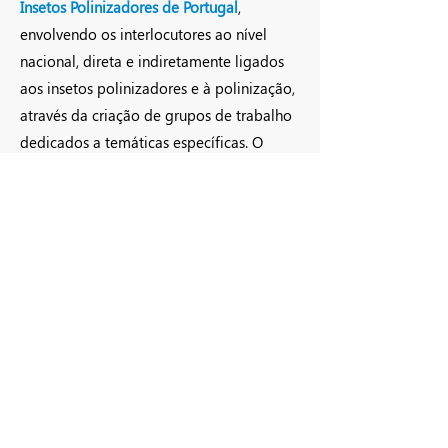
Insetos Polinizadores de Portugal
,
envolvendo os interlocutores ao nível
nacional, direta e indiretamente ligados
aos insetos polinizadores e à polinização,
através da criação de grupos de trabalho
dedicados a temáticas específicas. O
Plano de Ação estará alicerçado nas
diretrizes da Comissão Europeia e na
experiência adquirida no Workshop Teoria
da Mudança para estratégias nacionais
dos insetos polinizadores promovido pela
Aliança
Internacional
Promote Pollinators
,
na qual a polli.NET participou, e será
acompanhado de uma consulta pública e
da aprovação pelas entidades
competentes da Conservação da
Natureza.