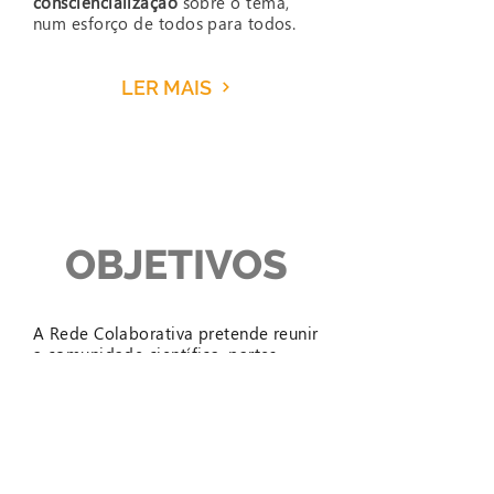
consciencialização
sobre o tema,
num esforço de todos para todos.
LER MAIS
OBJETIVOS
A Rede Colaborativa pretende reunir
a comunidade científica, partes
interessadas e sociedade civil
ligada, direta e indiretamente, aos
polinizadores e à polinização, de
forma a promover a
transferência de
conhecimento
entre todas as partes
e promover a
formação de